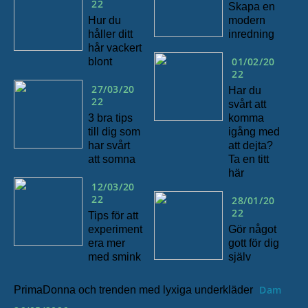
22
Skapa en
Hur du
modern
håller ditt
inredning
hår vackert
01/02/20
blont
22
27/03/20
Har du
22
svårt att
3 bra tips
komma
till dig som
igång med
har svårt
att dejta?
att somna
Ta en titt
här
12/03/20
22
28/01/20
22
Tips för att
experiment
Gör något
era mer
gott för dig
med smink
själv
Dam
PrimaDonna och trenden med lyxiga underkläder