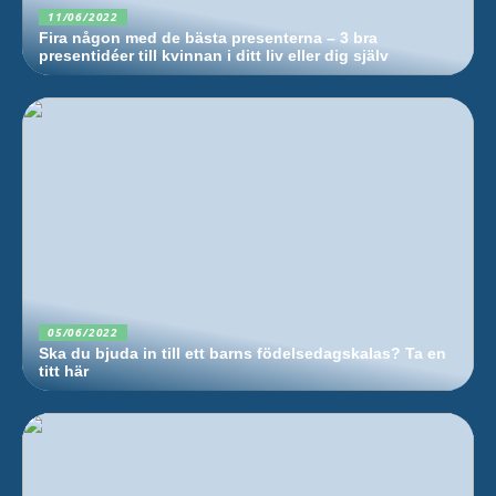
11/06/2022
Fira någon med de bästa presenterna – 3 bra
presentidéer till kvinnan i ditt liv eller dig själv
05/06/2022
Ska du bjuda in till ett barns födelsedagskalas? Ta en
titt här