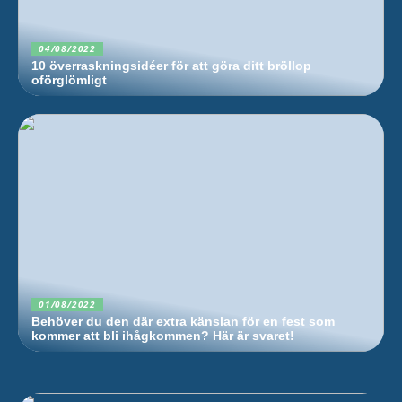
04/08/2022
10 överraskningsidéer för att göra ditt bröllop
oförglömligt
01/08/2022
Behöver du den där extra känslan för en fest som
kommer att bli ihågkommen? Här är svaret!