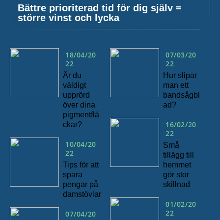
Bättre prioriterad tid för dig själv =
större vinst och lycka
18/04/20
07/03/20
22
22
Är du
Hur slipar
väldigt
man ett
upprörd
bandsågbl
över dina
ad?
pigmentflä
16/02/20
ckar?
22
10/04/20
Små
22
tillägg till
Tips för att
hemmet
spara
gör stor
pengar på
skillnad
damstövlar
01/02/20
22
07/04/20