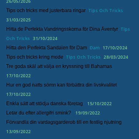
26/05/2026
Tips Och Tricks
Tips och tricks med justerbara ringar
31/03/2025
Tips
Hitta de Perfekta Vandringsskorna för Dina Äventyr
Och Tricks
31/10/2024
Dam
17/10/2024
Hitta den Perfekta Sandalen för Dam
Tips Och Tricks
28/03/2024
Tips och tricks kring mode
Tre goda skäl att välja en kryssning till Bahamas
17/10/2022
Hur en god natts sömn kan förbättra din livskvalitet
17/10/2022
15/10/2022
Enkla sätt att stödja danska företag
19/09/2022
Letar du efter allergifri smink?
Förvandla din vardagsgarderob till en festlig njutning
13/09/2022