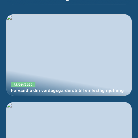
13/09/2022
Förvandla din vardagsgarderob till en festlig njutning