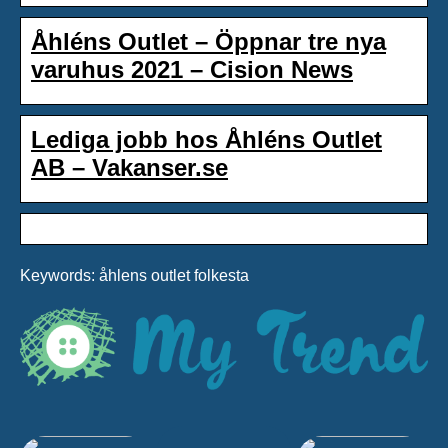
Åhléns Outlet – Öppnar tre nya
varuhus 2021 – Cision News
Lediga jobb hos Åhléns Outlet
AB – Vakanser.se
Keywords: åhlens outlet folkesta