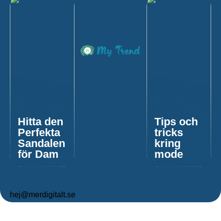
Hitta den
Tips och
Perfekta
tricks
Sandalen
kring
för Dam
mode
hej@merdigitalt.se