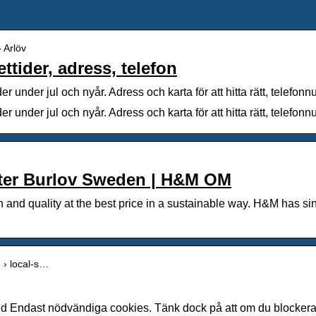
› Arlöv
tider, adress, telefon
r under jul och nyår. Adress och karta för att hitta rätt, telef
r under jul och nyår. Adress och karta för att hitta rätt, tele
nter Burlov Sweden | H&M OM
n and quality at the best price in a sustainable way. H&M has s
 › local-s…
ta med Endast nödvändiga cookies. Tänk dock på att om du blocker