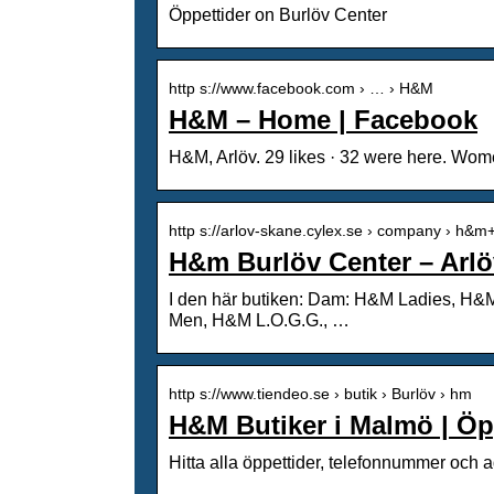
Öppettider on Burlöv Center
http s://www.facebook.com › … › H&M
H&M – Home | Facebook
H&M, Arlöv. 29 likes · 32 were here. Wome
http s://arlov-skane.cylex.se › company › h&
H&m Burlöv Center – Arlö
I den här butiken: Dam: H&M Ladies, H
Men, H&M L.O.G.G., …
http s://www.tiendeo.se › butik › Burlöv › hm
H&M Butiker i Malmö | Öp
Hitta alla öppettider, telefonnummer och 