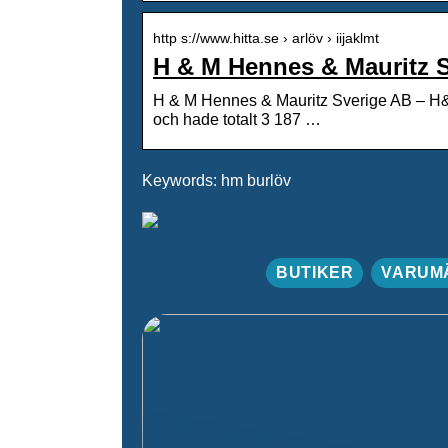
http s://www.hitta.se › arlöv › iijaklmt
H & M Hennes & Mauritz 
H & M Hennes & Mauritz Sverige AB – H&m
och hade totalt 3 187 …
Keywords: hm burlöv
BUTIKER
VARUM