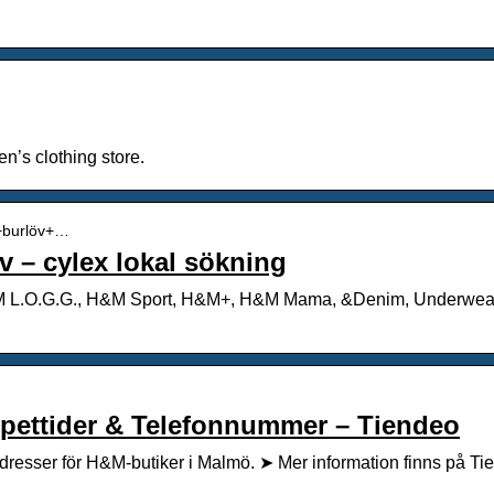
n’s clothing store.
m+burlöv+…
v – cylex lokal sökning
&M L.O.G.G., H&M Sport, H&M+, H&M Mama, &Denim, Underwear,
pettider & Telefonnummer – Tiendeo
adresser för H&M-butiker i Malmö. ➤ Mer information finns på Ti