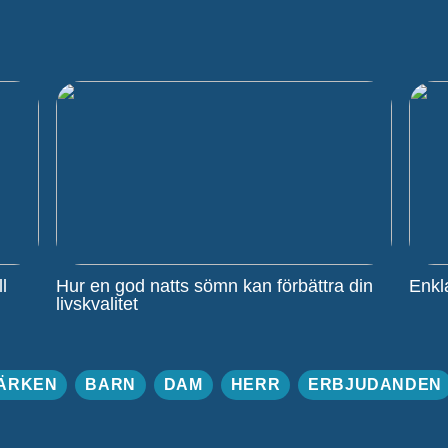
l
Hur en god natts sömn kan förbättra din
Enkla
livskvalitet
ÄRKEN
BARN
DAM
HERR
ERBJUDANDEN