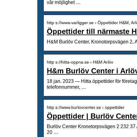
vår möjlighet …
http s://www.varligger.se › Öppettider H&M, Arl
Öppettider till närmaste 
H&M Burlöv Center, Kronotorpsvägen 2, Arl
http s://hitta-oppna.se › H&M Arlöv
H&m Burlöv Center i Arlö
18 jan. 2023 — Hitta öppettider för föret
telefonnummer, …
http s://www.burlovcenter.se › oppettider
Öppettider | Burlöv Cente
Burlöv Center Kronetorpsvägen 2 232 37 Arl
20 …