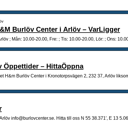
öv
H&M Burlöv Center i Arlöv – VarLigger
öv ; Mån: 10.00-20.00, Fre: ; Tis: 10.00-20.00, Lör: ; Ons: 10.0
v Öppettider – HittaÖppna
aget H&m Burlöv Center i Kronotorpsvägen 2, 232 37, Arlöv likso
r
öv info@burlovcenter.se. Hitta till oss N 55 38.371′, E 13 5.069