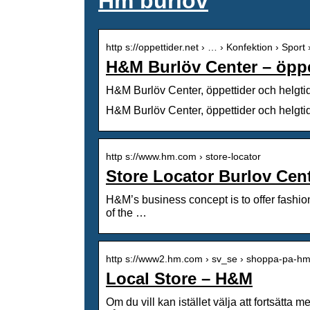
Hm burlöv
http s://oppettider.net › … › Konfektion › Sport 
H&M Burlöv Center – öppet
H&M Burlöv Center, öppettider och helgtide
H&M Burlöv Center, öppettider och helgtide
http s://www.hm.com › store-locator
Store Locator Burlov Ce
H&M’s business concept is to offer fashio
of the …
http s://www2.hm.com › sv_se › shoppa-pa-hm
Local Store – H&M
Om du vill kan istället välja att fortsät